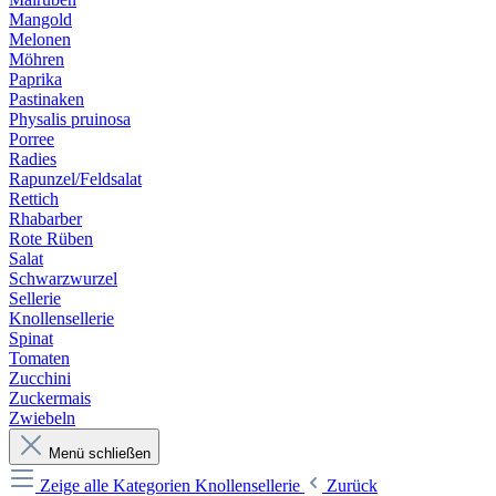
Mangold
Melonen
Möhren
Paprika
Pastinaken
Physalis pruinosa
Porree
Radies
Rapunzel/Feldsalat
Rettich
Rhabarber
Rote Rüben
Salat
Schwarzwurzel
Sellerie
Knollensellerie
Spinat
Tomaten
Zucchini
Zuckermais
Zwiebeln
Menü schließen
Zeige alle Kategorien
Knollensellerie
Zurück