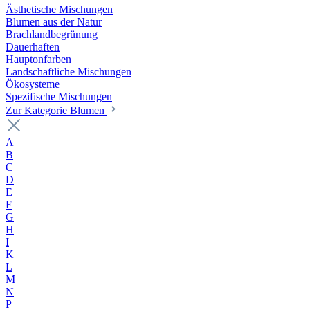
Ästhetische Mischungen
Blumen aus der Natur
Brachlandbegrünung
Dauerhaften
Hauptonfarben
Landschaftliche Mischungen
Ökosysteme
Spezifische Mischungen
Zur Kategorie Blumen
A
B
C
D
E
F
G
H
I
K
L
M
N
P