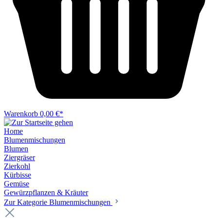
Warenkorb
0,00 €*
Home
Blumenmischungen
Blumen
Ziergräser
Zierkohl
Kürbisse
Gemüse
Gewürzpflanzen & Kräuter
Zur Kategorie Blumenmischungen