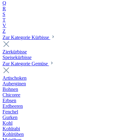
Q
R
S
T
V
Z
Zur Kategorie Kürbisse
Zierkürbisse
Speisekürbisse
Zur Kategorie Gemüse
Artischoken
Auberginen
Bohnen
Chicoree
Erbsen
Erdbeeren
Fenchel
Gurken
Kohl
Kohlrabi
Kohlrüben
Mairüben