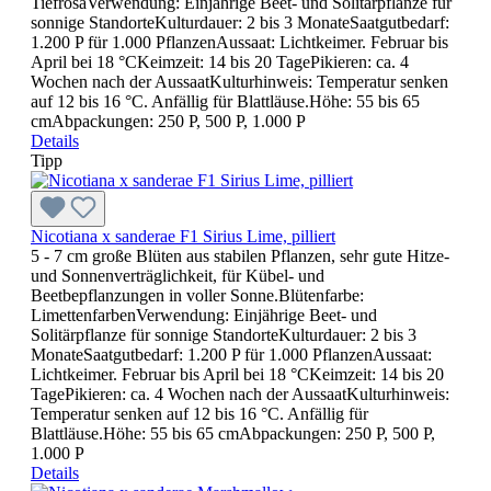
TiefrosaVerwendung: Einjährige Beet- und Solitärpflanze für
sonnige StandorteKulturdauer: 2 bis 3 MonateSaatgutbedarf:
1.200 P für 1.000 PflanzenAussaat: Lichtkeimer. Februar bis
April bei 18 °CKeimzeit: 14 bis 20 TagePikieren: ca. 4
Wochen nach der AussaatKulturhinweis: Temperatur senken
auf 12 bis 16 °C. Anfällig für Blattläuse.Höhe: 55 bis 65
cmAbpackungen: 250 P, 500 P, 1.000 P
Details
Tipp
Nicotiana x sanderae F1 Sirius Lime, pilliert
5 - 7 cm große Blüten aus stabilen Pflanzen, sehr gute Hitze-
und Sonnenverträglichkeit, für Kübel- und
Beetbepflanzungen in voller Sonne.Blütenfarbe:
LimettenfarbenVerwendung: Einjährige Beet- und
Solitärpflanze für sonnige StandorteKulturdauer: 2 bis 3
MonateSaatgutbedarf: 1.200 P für 1.000 PflanzenAussaat:
Lichtkeimer. Februar bis April bei 18 °CKeimzeit: 14 bis 20
TagePikieren: ca. 4 Wochen nach der AussaatKulturhinweis:
Temperatur senken auf 12 bis 16 °C. Anfällig für
Blattläuse.Höhe: 55 bis 65 cmAbpackungen: 250 P, 500 P,
1.000 P
Details