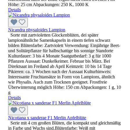
Höhe: 25 cm Abpackungen: 250 K, 1000 K
Details
Nicandra physaloides Lampion
Sorte mit zartvioletten Glockenblüten, dei später
lampionähnliche Samenkapseln in einem tiefen schwarz
bilden Blütenfarbe: Zartviolett Verwendung: Einjährige Beet-
und Solitärpflanze für halbschattige bis sonnige Standorte
Kulturdauer: 3 bis 4 Monate Saatgutbedarf: 3 g für 1000
Pflanzen Aussaat: Dunkelkeimer. Februar bis März. Bei
Direktsaat im Freiland ab April Keimzeit: 10 bis 14 Tage
Pikieren: ca. 3 Wochen nach der Aussaat Kulturhinweis:
Interessante Fruchtansätze in Form von Lampions, ähnlich
wie Physalis. Auch zum Trocknen geeignet. Frostfreie
Überwinterung möglich Höhe: 150 cm Abpackungen: 1 g, 10
g
Details
Nicotiana x sanderae F1 Merlin Apfelblüte
Serie mit 4 cm großen Blüten, die kompakt und gleichmäßig
in Farbe und Wuchs sind.Blütenfarbe: Weiß mit