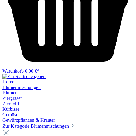
Warenkorb
0,00 €*
Home
Blumenmischungen
Blumen
Ziergräser
Zierkohl
Kürbisse
Gemüse
Gewürzpflanzen & Kräuter
Zur Kategorie Blumenmischungen