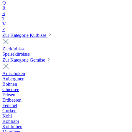
Q
R
S
T
V
Z
Zur Kategorie Kürbisse
Zierkürbisse
Speisekürbisse
Zur Kategorie Gemüse
Artischoken
Auberginen
Bohnen
Chicoree
Erbsen
Erdbeeren
Fenchel
Gurken
Kohl
Kohlrabi
Kohlrüben
Mairüben