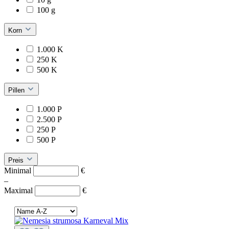
100 g
Korn
1.000 K
250 K
500 K
Pillen
1.000 P
2.500 P
250 P
500 P
Preis
Minimal
€
–
Maximal
€