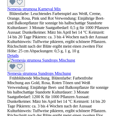
Nemesia strumosa Karneval Mix
Blütenfarbe: Leuchtendes Farbenspiel aus Weiß, Creme,
Orange, Rosa, Pink und Rot Verwendung: Einjährige Beet-
und Balkonpflanze für sonnige bis halbschattige Standorte
Kulturdauer: 3 Monate Saatgutbedarf: 0,5 g für 1000 Pflanzen
Aussaat: Dunkelkeimer. März bis April bei 14 °C Keimzeit:
14 bis 20 Tage Pikieren: ca. 3 bis 4 Wochen nach der Aussaat
Kulturhinweis: Tuffweise pikieren, ergibt schönere Pflanzen.
Rüchschnitt nach der Blüte ergibt meist einen zweiten Flor
Höhe: 25 cm Abpackungen: 0,5 g, 1 g, 10 g
Details
Nemesia strumosa Sundrops Mischung
Frühblühende Mischung. Blütenfarbe: Farbenfrohe
Mischung aus Gold, Rosa, Roten Tönen und Weiß
Verwendung: Einjährige Beet- und Balkonpflanze für sonnige
bis halbschattige Standorte Kulturdauer: 3 Monate
Saatgutbedarf: 1200 K für 1000 Pflanzen Aussaat:
Dunkelkeimer. März bis April bei 14 °C Keimzeit: 14 bis 20
Tage Pikieren: ca. 3 bis 4 Wochen nach der Aussaat
Kulturhinweis: Tuffweise pikieren, ergibt schönere Pflanzen.
Rüchschnitt nach der Blüte ergibt meist einen zweiten Flor