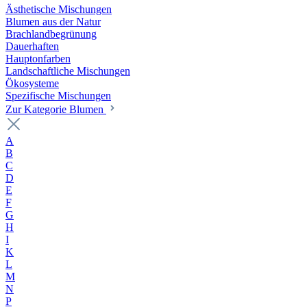
Ästhetische Mischungen
Blumen aus der Natur
Brachlandbegrünung
Dauerhaften
Hauptonfarben
Landschaftliche Mischungen
Ökosysteme
Spezifische Mischungen
Zur Kategorie Blumen
A
B
C
D
E
F
G
H
I
K
L
M
N
P