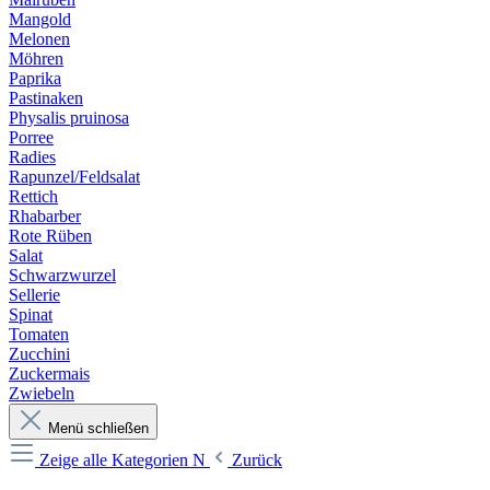
Mangold
Melonen
Möhren
Paprika
Pastinaken
Physalis pruinosa
Porree
Radies
Rapunzel/Feldsalat
Rettich
Rhabarber
Rote Rüben
Salat
Schwarzwurzel
Sellerie
Spinat
Tomaten
Zucchini
Zuckermais
Zwiebeln
Menü schließen
Zeige alle Kategorien
N
Zurück