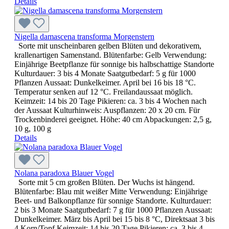
Details
Nigella damascena transforma Morgenstern
Sorte mit unscheinbaren gelben Blüten und dekorativem,
krallenartigen Samenstand. Blütenfarbe: Gelb Verwendung:
Einjährige Beetpflanze für sonnige bis halbschattige Standorte
Kulturdauer: 3 bis 4 Monate Saatgutbedarf: 5 g für 1000
Pflanzen Aussaat: Dunkelkeimer. April bei 16 bis 18 °C.
Temperatur senken auf 12 °C. Freilandaussaat möglich.
Keimzeit: 14 bis 20 Tage Pikieren: ca. 3 bis 4 Wochen nach
der Aussaat Kulturhinweis: Auspflanzen: 20 x 20 cm. Für
Trockenbinderei geeignet. Höhe: 40 cm Abpackungen: 2,5 g,
10 g, 100 g
Details
Nolana paradoxa Blauer Vogel
Sorte mit 5 cm großen Blüten. Der Wuchs ist hängend.
Blütenfarbe: Blau mit weißer Mitte Verwendung: Einjährige
Beet- und Balkonpflanze für sonnige Standorte. Kulturdauer:
2 bis 3 Monate Saatgutbedarf: 7 g für 1000 Pflanzen Aussaat:
Dunkelkeimer. März bis April bei 15 bis 8 °C, Direktsaat 3 bis
4 Korn/Topf Keimzeit: 14 bis 20 Tage Pikieren: ca. 3 bis 4