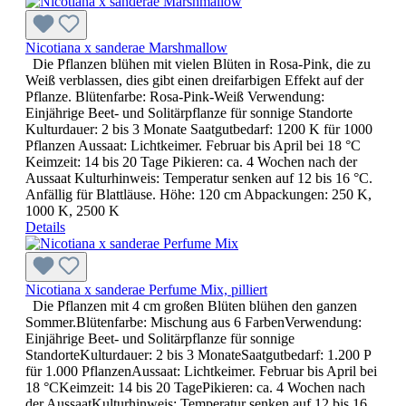
Nicotiana x sanderae Marshmallow
Die Pflanzen blühen mit vielen Blüten in Rosa-Pink, die zu
Weiß verblassen, dies gibt einen dreifarbigen Effekt auf der
Pflanze. Blütenfarbe: Rosa-Pink-Weiß Verwendung:
Einjährige Beet- und Solitärpflanze für sonnige Standorte
Kulturdauer: 2 bis 3 Monate Saatgutbedarf: 1200 K für 1000
Pflanzen Aussaat: Lichtkeimer. Februar bis April bei 18 °C
Keimzeit: 14 bis 20 Tage Pikieren: ca. 4 Wochen nach der
Aussaat Kulturhinweis: Temperatur senken auf 12 bis 16 °C.
Anfällig für Blattläuse. Höhe: 120 cm Abpackungen: 250 K,
1000 K, 2500 K
Details
Nicotiana x sanderae Perfume Mix, pilliert
Die Pflanzen mit 4 cm großen Blüten blühen den ganzen
Sommer.Blütenfarbe: Mischung aus 6 FarbenVerwendung:
Einjährige Beet- und Solitärpflanze für sonnige
StandorteKulturdauer: 2 bis 3 MonateSaatgutbedarf: 1.200 P
für 1.000 PflanzenAussaat: Lichtkeimer. Februar bis April bei
18 °CKeimzeit: 14 bis 20 TagePikieren: ca. 4 Wochen nach
der AussaatKulturhinweis: Temperatur senken auf 12 bis 16