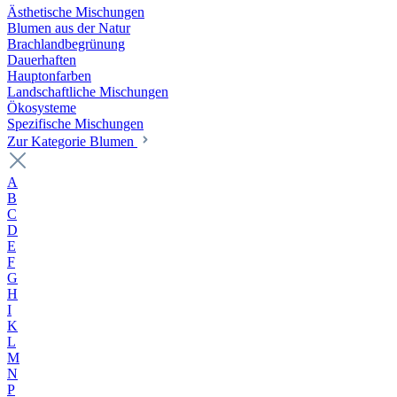
Ästhetische Mischungen
Blumen aus der Natur
Brachlandbegrünung
Dauerhaften
Hauptonfarben
Landschaftliche Mischungen
Ökosysteme
Spezifische Mischungen
Zur Kategorie Blumen
A
B
C
D
E
F
G
H
I
K
L
M
N
P