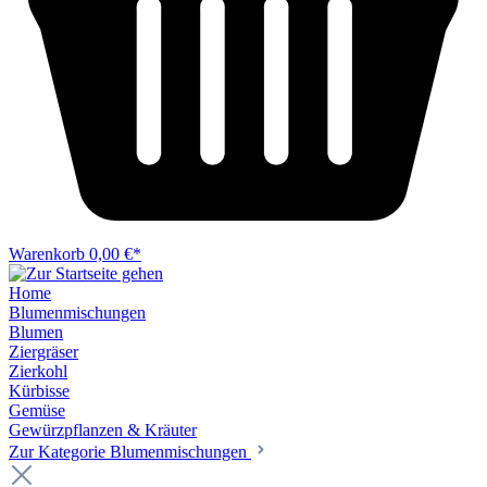
Warenkorb
0,00 €*
Home
Blumenmischungen
Blumen
Ziergräser
Zierkohl
Kürbisse
Gemüse
Gewürzpflanzen & Kräuter
Zur Kategorie Blumenmischungen