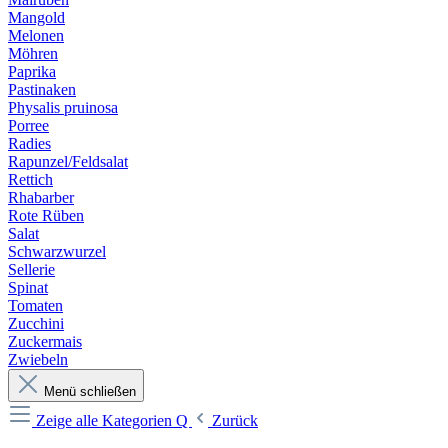
Mangold
Melonen
Möhren
Paprika
Pastinaken
Physalis pruinosa
Porree
Radies
Rapunzel/Feldsalat
Rettich
Rhabarber
Rote Rüben
Salat
Schwarzwurzel
Sellerie
Spinat
Tomaten
Zucchini
Zuckermais
Zwiebeln
Menü schließen
Zeige alle Kategorien
Q
Zurück