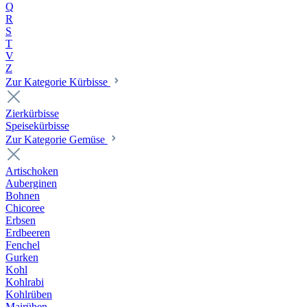
Q
R
S
T
V
Z
Zur Kategorie Kürbisse
Zierkürbisse
Speisekürbisse
Zur Kategorie Gemüse
Artischoken
Auberginen
Bohnen
Chicoree
Erbsen
Erdbeeren
Fenchel
Gurken
Kohl
Kohlrabi
Kohlrüben
Mairüben