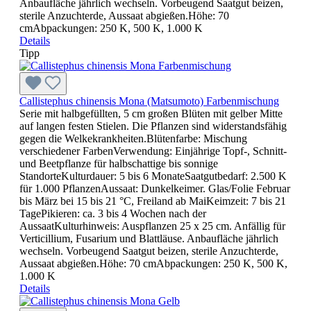
Anbaufläche jährlich wechseln. Vorbeugend Saatgut beizen,
sterile Anzuchterde, Aussaat abgießen.Höhe: 70
cmAbpackungen: 250 K, 500 K, 1.000 K
Details
Tipp
Callistephus chinensis Mona (Matsumoto) Farbenmischung
Serie mit halbgefüllten, 5 cm großen Blüten mit gelber Mitte
auf langen festen Stielen. Die Pflanzen sind widerstandsfähig
gegen die Welkekrankheiten.Blütenfarbe: Mischung
verschiedener FarbenVerwendung: Einjährige Topf-, Schnitt-
und Beetpflanze für halbschattige bis sonnige
StandorteKulturdauer: 5 bis 6 MonateSaatgutbedarf: 2.500 K
für 1.000 PflanzenAussaat: Dunkelkeimer. Glas/Folie Februar
bis März bei 15 bis 21 °C, Freiland ab MaiKeimzeit: 7 bis 21
TagePikieren: ca. 3 bis 4 Wochen nach der
AussaatKulturhinweis: Auspflanzen 25 x 25 cm. Anfällig für
Verticillium, Fusarium und Blattläuse. Anbaufläche jährlich
wechseln. Vorbeugend Saatgut beizen, sterile Anzuchterde,
Aussaat abgießen.Höhe: 70 cmAbpackungen: 250 K, 500 K,
1.000 K
Details