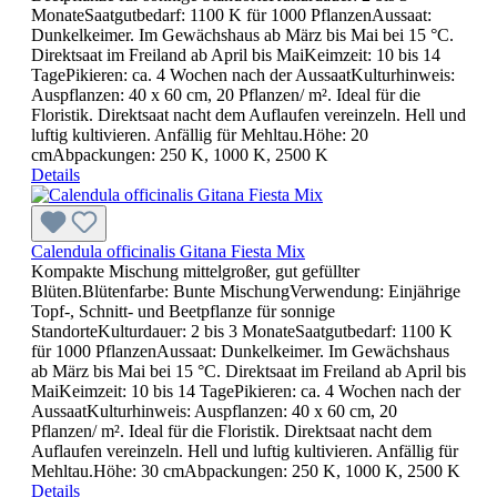
MonateSaatgutbedarf: 1100 K für 1000 PflanzenAussaat:
Dunkelkeimer. Im Gewächshaus ab März bis Mai bei 15 °C.
Direktsaat im Freiland ab April bis MaiKeimzeit: 10 bis 14
TagePikieren: ca. 4 Wochen nach der AussaatKulturhinweis:
Auspflanzen: 40 x 60 cm, 20 Pflanzen/ m². Ideal für die
Floristik. Direktsaat nacht dem Auflaufen vereinzeln. Hell und
luftig kultivieren. Anfällig für Mehltau.Höhe: 20
cmAbpackungen: 250 K, 1000 K, 2500 K
Details
Calendula officinalis Gitana Fiesta Mix
Kompakte Mischung mittelgroßer, gut gefüllter
Blüten.Blütenfarbe: Bunte MischungVerwendung: Einjährige
Topf-, Schnitt- und Beetpflanze für sonnige
StandorteKulturdauer: 2 bis 3 MonateSaatgutbedarf: 1100 K
für 1000 PflanzenAussaat: Dunkelkeimer. Im Gewächshaus
ab März bis Mai bei 15 °C. Direktsaat im Freiland ab April bis
MaiKeimzeit: 10 bis 14 TagePikieren: ca. 4 Wochen nach der
AussaatKulturhinweis: Auspflanzen: 40 x 60 cm, 20
Pflanzen/ m². Ideal für die Floristik. Direktsaat nacht dem
Auflaufen vereinzeln. Hell und luftig kultivieren. Anfällig für
Mehltau.Höhe: 30 cmAbpackungen: 250 K, 1000 K, 2500 K
Details