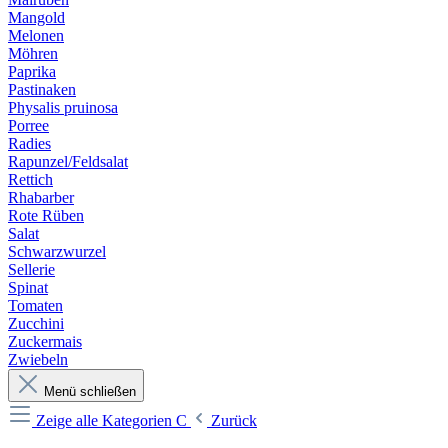
Mangold
Melonen
Möhren
Paprika
Pastinaken
Physalis pruinosa
Porree
Radies
Rapunzel/Feldsalat
Rettich
Rhabarber
Rote Rüben
Salat
Schwarzwurzel
Sellerie
Spinat
Tomaten
Zucchini
Zuckermais
Zwiebeln
Menü schließen
Zeige alle Kategorien
C
Zurück