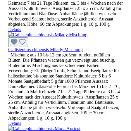
Keimzeit: 7 bis 21 Tage Pikieren: ca. 3 bis 4 Wochen nach der
Aussaat Kulturhinweis: Auspflanzen 25 x 25 cm. Anfällig für
Verticillium und Blattläuse. Anbaufläche jährlich wechseln.
Vorbeugend Saatgut beizen, sterile Anzuchterde, Aussaat
abgießen. Höhe: 60 cm Abpackungen: 1 g, 10 g, 100 g
Details
Callistephus chinensis Milady Mischung
Mischung aus 10 bis 12 cm großenn runden, gefüllten
Blüten. Die Pflanzen wachsen gut verzweigt und buschig.
Blütenfarbe: Mischung aus verschiedenen Farben
Verwendung: Einjährige Topf-, Schnitt- und Beetpflanze für
halbschattige bis sonnige Standorte Kulturdauer: 5 bis 6
Monate Saatgutbedarf: 5 g für 1000 Pflanzen Aussaat:
Dunkelkeimer. Glas/Folie Februar bis März bei 15 bis 21 °C,
Freiland ab Mai Keimzeit: 7 bis 21 Tage Pikieren: ca. 3 bis 4
Wochen nach der Aussaat Kulturhinweis: Auspflanzen 25 x
25 cm. Anfällig für Verticillium, Fusarium und Blattläuse.
Anbaufläche jährlich wechseln. Vorbeugend Saatgut beizen,
sterile Anzuchterde, Aussaat abgießen. Höhe: 30 cm
Abpackungen: 1 g, 10 g, 100 g
Details