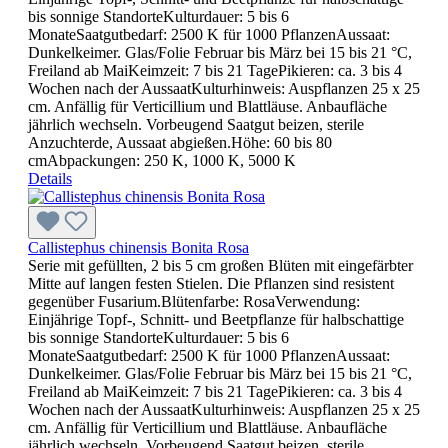
bis sonnige StandorteKulturdauer: 5 bis 6
MonateSaatgutbedarf: 2500 K für 1000 PflanzenAussaat:
Dunkelkeimer. Glas/Folie Februar bis März bei 15 bis 21 °C,
Freiland ab MaiKeimzeit: 7 bis 21 TagePikieren: ca. 3 bis 4
Wochen nach der AussaatKulturhinweis: Auspflanzen 25 x 25
cm. Anfällig für Verticillium und Blattläuse. Anbaufläche
jährlich wechseln. Vorbeugend Saatgut beizen, sterile
Anzuchterde, Aussaat abgießen.Höhe: 60 bis 80
cmAbpackungen: 250 K, 1000 K, 5000 K
Details
Callistephus chinensis Bonita Rosa
Serie mit gefüllten, 2 bis 5 cm großen Blüten mit eingefärbter
Mitte auf langen festen Stielen. Die Pflanzen sind resistent
gegenüber Fusarium.Blütenfarbe: RosaVerwendung:
Einjährige Topf-, Schnitt- und Beetpflanze für halbschattige
bis sonnige StandorteKulturdauer: 5 bis 6
MonateSaatgutbedarf: 2500 K für 1000 PflanzenAussaat:
Dunkelkeimer. Glas/Folie Februar bis März bei 15 bis 21 °C,
Freiland ab MaiKeimzeit: 7 bis 21 TagePikieren: ca. 3 bis 4
Wochen nach der AussaatKulturhinweis: Auspflanzen 25 x 25
cm. Anfällig für Verticillium und Blattläuse. Anbaufläche
jährlich wechseln. Vorbeugend Saatgut beizen, sterile