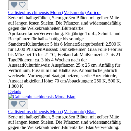
Callistephus chinensis Mona (Matsumoto) Apricot
Serie mit halbgefüllten, 5 cm großen Blüten mit gelber Mitte
auf langen festen Stielen. Die Pflanzen sind widerstandsfähig
gegen die Welkekrankheiten.Blütenfarbe:
AprikosenfarbenVerwendung: Einjährige Topf-, Schnitt- und
Beetpflanze für halbschattige bis sonnige
StandorteKulturdauer: 5 bis 6 MonateSaatgutbedarf: 2.500 K
für 1.000 PflanzenAussaat: Dunkelkeimer. Glas/Folie Februar
bis März bei 15 bis 21 °C, Freiland ab MaiKeimzeit: 7 bis 21
TagePikieren: ca. 3 bis 4 Wochen nach der
AussaatKulturhinweis: Auspflanzen 25 x 25 cm. Anfällig für
Verticillium, Fusarium und Blattläuse. Anbaufläche jährlich
wechseln. Vorbeugend Saatgut beizen, sterile Anzuchterde,
Aussaat abgießen.Höhe: 70 cmAbpackungen: 250 K, 500 K,
1.000 K
Details
Callistephus chinensis Mona (Matsumoto) Blau
Serie mit halbgefüllten, 5 cm großen Blüten mit gelber Mitte
auf langen festen Stielen. Die Pflanzen sind widerstandsfähig
gegen die Welkekrankheiten.Blütenfarbe: BlauVerwendung: