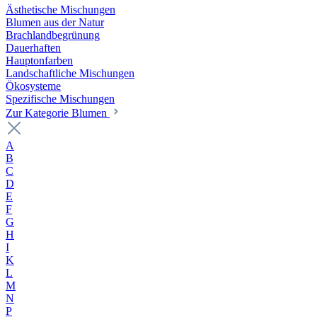
Ästhetische Mischungen
Blumen aus der Natur
Brachlandbegrünung
Dauerhaften
Hauptonfarben
Landschaftliche Mischungen
Ökosysteme
Spezifische Mischungen
Zur Kategorie Blumen
A
B
C
D
E
F
G
H
I
K
L
M
N
P