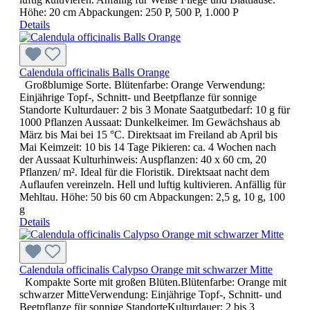
Höhe: 20 cm Abpackungen: 250 P, 500 P, 1.000 P
Details
Calendula officinalis Balls Orange
Großblumige Sorte. Blütenfarbe: Orange Verwendung:
Einjährige Topf-, Schnitt- und Beetpflanze für sonnige
Standorte Kulturdauer: 2 bis 3 Monate Saatgutbedarf: 10 g für
1000 Pflanzen Aussaat: Dunkelkeimer. Im Gewächshaus ab
März bis Mai bei 15 °C. Direktsaat im Freiland ab April bis
Mai Keimzeit: 10 bis 14 Tage Pikieren: ca. 4 Wochen nach
der Aussaat Kulturhinweis: Auspflanzen: 40 x 60 cm, 20
Pflanzen/ m². Ideal für die Floristik. Direktsaat nacht dem
Auflaufen vereinzeln. Hell und luftig kultivieren. Anfällig für
Mehltau. Höhe: 50 bis 60 cm Abpackungen: 2,5 g, 10 g, 100
g
Details
Calendula officinalis Calypso Orange mit schwarzer Mitte
Kompakte Sorte mit großen Blüten.Blütenfarbe: Orange mit
schwarzer MitteVerwendung: Einjährige Topf-, Schnitt- und
Beetpflanze für sonnige StandorteKulturdauer: 2 bis 3