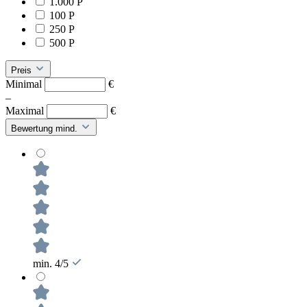
1.000 P
100 P
250 P
500 P
Preis
Minimal
€
–
Maximal
€
Bewertung mind.
min. 4/5