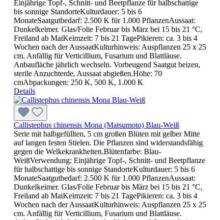
Einjährige Topf-, Schnitt- und Beetpflanze für halbschattige
bis sonnige StandorteKulturdauer: 5 bis 6
MonateSaatgutbedarf: 2.500 K für 1.000 PflanzenAussaat:
Dunkelkeimer. Glas/Folie Februar bis März bei 15 bis 21 °C,
Freiland ab MaiKeimzeit: 7 bis 21 TagePikieren: ca. 3 bis 4
Wochen nach der AussaatKulturhinweis: Auspflanzen 25 x 25
cm. Anfällig für Verticillium, Fusarium und Blattläuse.
Anbaufläche jährlich wechseln. Vorbeugend Saatgut beizen,
sterile Anzuchterde, Aussaat abgießen.Höhe: 70
cmAbpackungen: 250 K, 500 K, 1.000 K
Details
Callistephus chinensis Mona (Matsumoto) Blau-Weiß
Serie mit halbgefüllten, 5 cm großen Blüten mit gelber Mitte
auf langen festen Stielen. Die Pflanzen sind widerstandsfähig
gegen die Welkekrankheiten.Blütenfarbe: Blau-
WeißVerwendung: Einjährige Topf-, Schnitt- und Beetpflanze
für halbschattige bis sonnige StandorteKulturdauer: 5 bis 6
MonateSaatgutbedarf: 2.500 K für 1.000 PflanzenAussaat:
Dunkelkeimer. Glas/Folie Februar bis März bei 15 bis 21 °C,
Freiland ab MaiKeimzeit: 7 bis 21 TagePikieren: ca. 3 bis 4
Wochen nach der AussaatKulturhinweis: Auspflanzen 25 x 25
cm. Anfällig für Verticillium, Fusarium und Blattläuse.