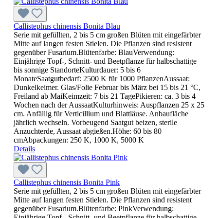
Callistephus chinensis Bonita Blau
Serie mit gefüllten, 2 bis 5 cm großen Blüten mit eingefärbter
Mitte auf langen festen Stielen. Die Pflanzen sind resistent
gegenüber Fusarium.Blütenfarbe: BlauVerwendung:
Einjährige Topf-, Schnitt- und Beetpflanze für halbschattige
bis sonnige StandorteKulturdauer: 5 bis 6
MonateSaatgutbedarf: 2500 K für 1000 PflanzenAussaat:
Dunkelkeimer. Glas/Folie Februar bis März bei 15 bis 21 °C,
Freiland ab MaiKeimzeit: 7 bis 21 TagePikieren: ca. 3 bis 4
Wochen nach der AussaatKulturhinweis: Auspflanzen 25 x 25
cm. Anfällig für Verticillium und Blattläuse. Anbaufläche
jährlich wechseln. Vorbeugend Saatgut beizen, sterile
Anzuchterde, Aussaat abgießen.Höhe: 60 bis 80
cmAbpackungen: 250 K, 1000 K, 5000 K
Details
Callistephus chinensis Bonita Pink
Serie mit gefüllten, 2 bis 5 cm großen Blüten mit eingefärbter
Mitte auf langen festen Stielen. Die Pflanzen sind resistent
gegenüber Fusarium.Blütenfarbe: PinkVerwendung:
Einjährige Topf-, Schnitt- und Beetpflanze für halbschattige