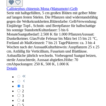
Callistephus chinensis Mona (Matsumoto) Gelb
Serie mit halbgefüllten, 5 cm großen Blüten mit gelber Mitte
auf langen festen Stielen. Die Pflanzen sind widerstandsfähig
gegen die Welkekrankheiten.Blütenfarbe: GelbVerwendung:
Einjährige Topf-, Schnitt- und Beetpflanze für halbschattige
bis sonnige StandorteKulturdauer: 5 bis 6
MonateSaatgutbedarf: 2.500 K für 1.000 PflanzenAussaat:
Dunkelkeimer. Glas/Folie Februar bis März bei 15 bis 21 °C,
Freiland ab MaiKeimzeit: 7 bis 21 TagePikieren: ca. 3 bis 4
Wochen nach der AussaatKulturhinweis: Auspflanzen 25 x 25
cm. Anfällig für Verticillium, Fusarium und Blattläuse.
Anbaufläche jährlich wechseln. Vorbeugend Saatgut beizen,
sterile Anzuchterde, Aussaat abgießen.Höhe: 70
cmAbpackungen: 250 K, 500 K, 1.000 K
Details
1
2
3
4
5