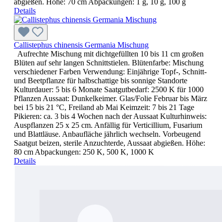
abgießen. Höhe: 70 cm Abpackungen: 1 g, 10 g, 100 g
Details
Callistephus chinensis Germania Mischung
Aufrechte Mischung mit dichtgefüllten 10 bis 11 cm großen
Blüten auf sehr langen Schnittstielen. Blütenfarbe: Mischung
verschiedener Farben Verwendung: Einjährige Topf-, Schnitt-
und Beetpflanze für halbschattige bis sonnige Standorte
Kulturdauer: 5 bis 6 Monate Saatgutbedarf: 2500 K für 1000
Pflanzen Aussaat: Dunkelkeimer. Glas/Folie Februar bis März
bei 15 bis 21 °C, Freiland ab Mai Keimzeit: 7 bis 21 Tage
Pikieren: ca. 3 bis 4 Wochen nach der Aussaat Kulturhinweis:
Auspflanzen 25 x 25 cm. Anfällig für Verticillium, Fusarium
und Blattläuse. Anbaufläche jährlich wechseln. Vorbeugend
Saatgut beizen, sterile Anzuchterde, Aussaat abgießen. Höhe:
80 cm Abpackungen: 250 K, 500 K, 1000 K
Details