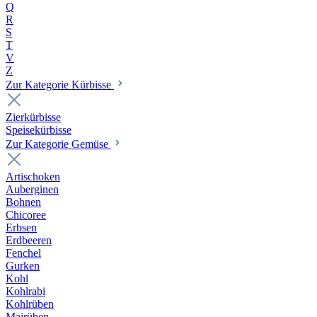
Q
R
S
T
V
Z
Zur Kategorie Kürbisse
Zierkürbisse
Speisekürbisse
Zur Kategorie Gemüse
Artischoken
Auberginen
Bohnen
Chicoree
Erbsen
Erdbeeren
Fenchel
Gurken
Kohl
Kohlrabi
Kohlrüben
Mairüben