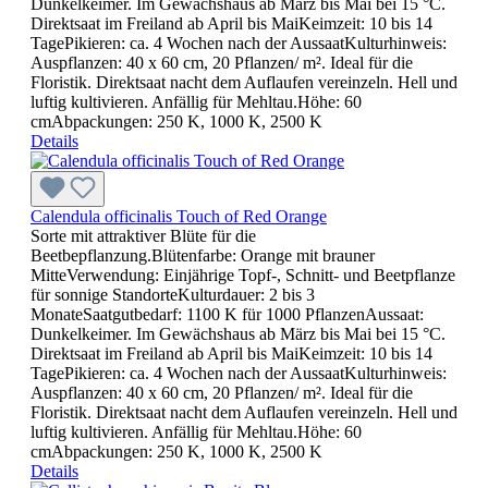
Dunkelkeimer. Im Gewächshaus ab März bis Mai bei 15 °C.
Direktsaat im Freiland ab April bis MaiKeimzeit: 10 bis 14
TagePikieren: ca. 4 Wochen nach der AussaatKulturhinweis:
Auspflanzen: 40 x 60 cm, 20 Pflanzen/ m². Ideal für die
Floristik. Direktsaat nacht dem Auflaufen vereinzeln. Hell und
luftig kultivieren. Anfällig für Mehltau.Höhe: 60
cmAbpackungen: 250 K, 1000 K, 2500 K
Details
Calendula officinalis Touch of Red Orange
Sorte mit attraktiver Blüte für die
Beetbepflanzung.Blütenfarbe: Orange mit brauner
MitteVerwendung: Einjährige Topf-, Schnitt- und Beetpflanze
für sonnige StandorteKulturdauer: 2 bis 3
MonateSaatgutbedarf: 1100 K für 1000 PflanzenAussaat:
Dunkelkeimer. Im Gewächshaus ab März bis Mai bei 15 °C.
Direktsaat im Freiland ab April bis MaiKeimzeit: 10 bis 14
TagePikieren: ca. 4 Wochen nach der AussaatKulturhinweis:
Auspflanzen: 40 x 60 cm, 20 Pflanzen/ m². Ideal für die
Floristik. Direktsaat nacht dem Auflaufen vereinzeln. Hell und
luftig kultivieren. Anfällig für Mehltau.Höhe: 60
cmAbpackungen: 250 K, 1000 K, 2500 K
Details