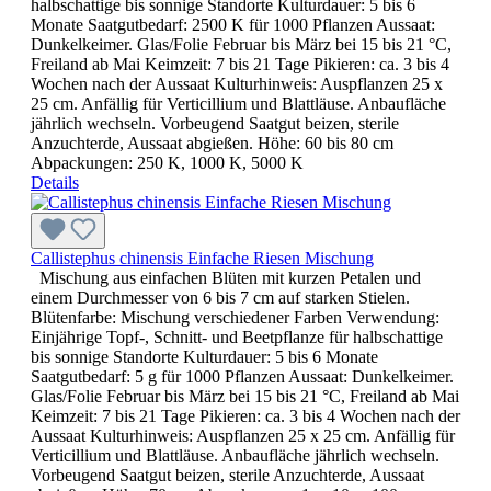
halbschattige bis sonnige Standorte Kulturdauer: 5 bis 6
Monate Saatgutbedarf: 2500 K für 1000 Pflanzen Aussaat:
Dunkelkeimer. Glas/Folie Februar bis März bei 15 bis 21 °C,
Freiland ab Mai Keimzeit: 7 bis 21 Tage Pikieren: ca. 3 bis 4
Wochen nach der Aussaat Kulturhinweis: Auspflanzen 25 x
25 cm. Anfällig für Verticillium und Blattläuse. Anbaufläche
jährlich wechseln. Vorbeugend Saatgut beizen, sterile
Anzuchterde, Aussaat abgießen. Höhe: 60 bis 80 cm
Abpackungen: 250 K, 1000 K, 5000 K
Details
Callistephus chinensis Einfache Riesen Mischung
Mischung aus einfachen Blüten mit kurzen Petalen und
einem Durchmesser von 6 bis 7 cm auf starken Stielen.
Blütenfarbe: Mischung verschiedener Farben Verwendung:
Einjährige Topf-, Schnitt- und Beetpflanze für halbschattige
bis sonnige Standorte Kulturdauer: 5 bis 6 Monate
Saatgutbedarf: 5 g für 1000 Pflanzen Aussaat: Dunkelkeimer.
Glas/Folie Februar bis März bei 15 bis 21 °C, Freiland ab Mai
Keimzeit: 7 bis 21 Tage Pikieren: ca. 3 bis 4 Wochen nach der
Aussaat Kulturhinweis: Auspflanzen 25 x 25 cm. Anfällig für
Verticillium und Blattläuse. Anbaufläche jährlich wechseln.
Vorbeugend Saatgut beizen, sterile Anzuchterde, Aussaat