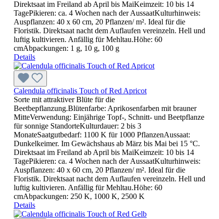
Direktsaat im Freiland ab April bis MaiKeimzeit: 10 bis 14
TagePikieren: ca. 4 Wochen nach der AussaatKulturhinweis:
Auspflanzen: 40 x 60 cm, 20 Pflanzen/ m². Ideal für die
Floristik. Direktsaat nacht dem Auflaufen vereinzeln. Hell und
luftig kultivieren. Anfällig für Mehltau.Höhe: 60
cmAbpackungen: 1 g, 10 g, 100 g
Details
Calendula officinalis Touch of Red Apricot
Sorte mit attraktiver Blüte für die
Beetbepflanzung.Blütenfarbe: Aprikosenfarben mit brauner
MitteVerwendung: Einjährige Topf-, Schnitt- und Beetpflanze
für sonnige StandorteKulturdauer: 2 bis 3
MonateSaatgutbedarf: 1100 K für 1000 PflanzenAussaat:
Dunkelkeimer. Im Gewächshaus ab März bis Mai bei 15 °C.
Direktsaat im Freiland ab April bis MaiKeimzeit: 10 bis 14
TagePikieren: ca. 4 Wochen nach der AussaatKulturhinweis:
Auspflanzen: 40 x 60 cm, 20 Pflanzen/ m². Ideal für die
Floristik. Direktsaat nacht dem Auflaufen vereinzeln. Hell und
luftig kultivieren. Anfällig für Mehltau.Höhe: 60
cmAbpackungen: 250 K, 1000 K, 2500 K
Details