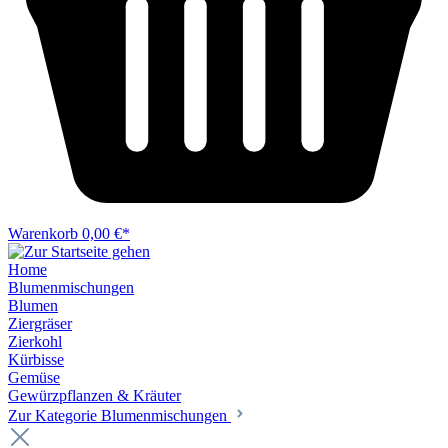
Warenkorb
0,00 €*
Home
Blumenmischungen
Blumen
Ziergräser
Zierkohl
Kürbisse
Gemüse
Gewürzpflanzen & Kräuter
Zur Kategorie Blumenmischungen