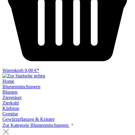
Warenkorb
0,00 €*
Home
Blumenmischungen
Blumen
Ziergräser
Zierkohl
Kürbisse
Gemüse
Gewürzpflanzen & Kräuter
Zur Kategorie Blumenmischungen