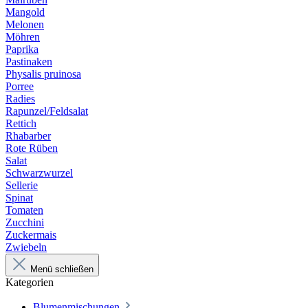
Mangold
Melonen
Möhren
Paprika
Pastinaken
Physalis pruinosa
Porree
Radies
Rapunzel/Feldsalat
Rettich
Rhabarber
Rote Rüben
Salat
Schwarzwurzel
Sellerie
Spinat
Tomaten
Zucchini
Zuckermais
Zwiebeln
Menü schließen
Kategorien
Blumenmischungen