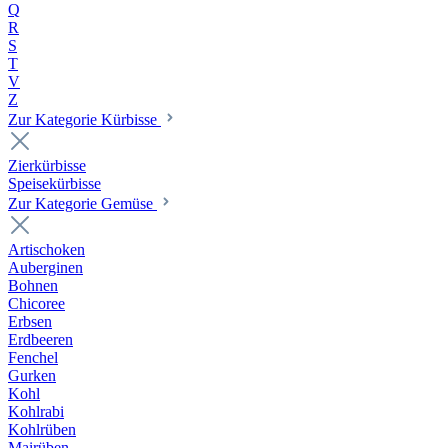
Q
R
S
T
V
Z
Zur Kategorie Kürbisse
Zierkürbisse
Speisekürbisse
Zur Kategorie Gemüse
Artischoken
Auberginen
Bohnen
Chicoree
Erbsen
Erdbeeren
Fenchel
Gurken
Kohl
Kohlrabi
Kohlrüben
Mairüben