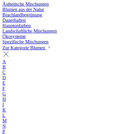
Ästhetische Mischungen
Blumen aus der Natur
Brachlandbegrünung
Dauerhaften
Hauptonfarben
Landschaftliche Mischungen
Ökosysteme
Spezifische Mischungen
Zur Kategorie Blumen
A
B
C
D
E
F
G
H
I
K
L
M
N
P