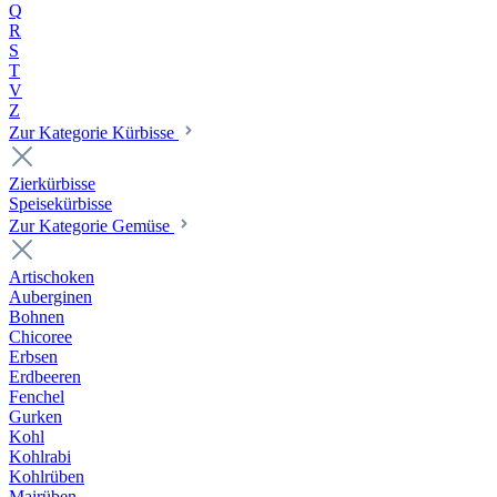
Q
R
S
T
V
Z
Zur Kategorie Kürbisse
Zierkürbisse
Speisekürbisse
Zur Kategorie Gemüse
Artischoken
Auberginen
Bohnen
Chicoree
Erbsen
Erdbeeren
Fenchel
Gurken
Kohl
Kohlrabi
Kohlrüben
Mairüben