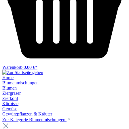
Warenkorb
0,00 €*
Home
Blumenmischungen
Blumen
Ziergräser
Zierkohl
Kürbisse
Gemüse
Gewürzpflanzen & Kräuter
Zur Kategorie Blumenmischungen