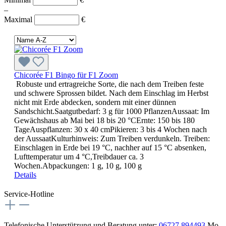
–
Maximal
€
Chicorée F1 Bingo für F1 Zoom
Robuste und ertragreiche Sorte, die nach dem Treiben feste
und schwere Sprossen bildet. Nach dem Einschlag im Herbst
nicht mit Erde abdecken, sondern mit einer dünnen
Sandschicht.Saatgutbedarf: 3 g für 1000 PflanzenAussaat: Im
Gewächshaus ab Mai bei 18 bis 20 °CErnte: 150 bis 180
TageAuspflanzen: 30 x 40 cmPikieren: 3 bis 4 Wochen nach
der AussaatKulturhinweis: Zum Treiben verdunkeln. Treiben:
Einschlagen in Erde bei 19 °C, nachher auf 15 °C absenken,
Lufttemperatur um 4 °C,Treibdauer ca. 3
Wochen.Abpackungen: 1 g, 10 g, 100 g
Details
Service-Hotline
Telefonische Unterstützung und Beratung unter:
06727 894493
Mo-