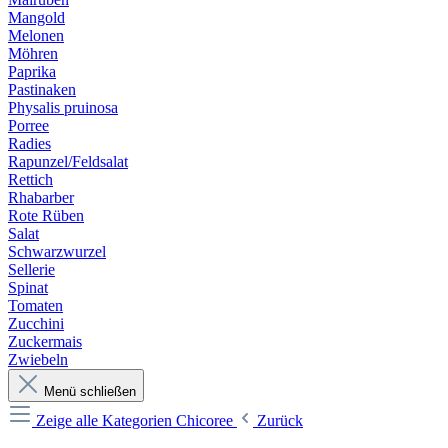
Mangold
Melonen
Möhren
Paprika
Pastinaken
Physalis pruinosa
Porree
Radies
Rapunzel/Feldsalat
Rettich
Rhabarber
Rote Rüben
Salat
Schwarzwurzel
Sellerie
Spinat
Tomaten
Zucchini
Zuckermais
Zwiebeln
Menü schließen
Zeige alle Kategorien
Chicoree
Zurück