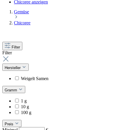
Chicoree anzeigen
Gemüse
Chicoree
Filter
Filter
Hersteller
Weigelt Samen
Gramm
1 g
10 g
100 g
Preis
Minimal
€