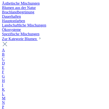
Ästhetische Mischungen
Blumen aus der Natur
Brachlandbegrünung
Dauerhaften
Hauptonfarben
Landschaftliche Mischungen
Ökosysteme
Spezifische Mischungen
Zur Kategorie Blumen
A
B
C
D
E
F
G
H
I
K
L
M
N
P