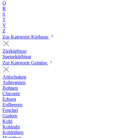
Q
R
S
T
V
Z
Zur Kategorie Kürbisse
Zierkürbisse
Speisekürbisse
Zur Kategorie Gemüse
Artischoken
Auberginen
Bohnen
Chicoree
Erbsen
Erdbeeren
Fenchel
Gurken
Kohl
Kohlrabi
Kohlrüben
Mairüben