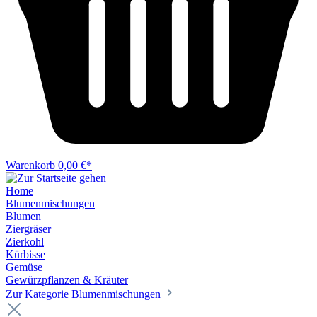
Warenkorb
0,00 €*
Home
Blumenmischungen
Blumen
Ziergräser
Zierkohl
Kürbisse
Gemüse
Gewürzpflanzen & Kräuter
Zur Kategorie Blumenmischungen