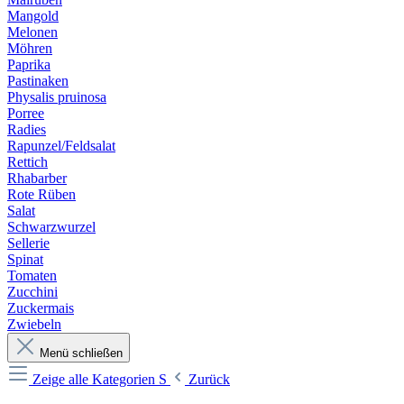
Mangold
Melonen
Möhren
Paprika
Pastinaken
Physalis pruinosa
Porree
Radies
Rapunzel/Feldsalat
Rettich
Rhabarber
Rote Rüben
Salat
Schwarzwurzel
Sellerie
Spinat
Tomaten
Zucchini
Zuckermais
Zwiebeln
Menü schließen
Zeige alle Kategorien
S
Zurück