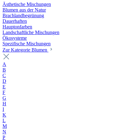
Ästhetische Mischungen
Blumen aus der Natur
Brachlandbegrünung
Dauerhaften
Hauptonfarben
Landschaftliche Mischungen
Ökosysteme
Spezifische Mischungen
Zur Kategorie Blumen
A
B
C
D
E
F
G
H
I
K
L
M
N
P