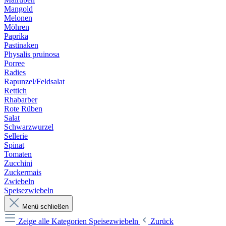
Mangold
Melonen
Möhren
Paprika
Pastinaken
Physalis pruinosa
Porree
Radies
Rapunzel/Feldsalat
Rettich
Rhabarber
Rote Rüben
Salat
Schwarzwurzel
Sellerie
Spinat
Tomaten
Zucchini
Zuckermais
Zwiebeln
Speisezwiebeln
Menü schließen
Zeige alle Kategorien
Speisezwiebeln
Zurück