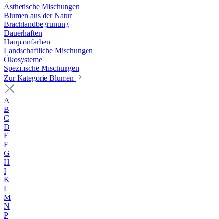
Ästhetische Mischungen
Blumen aus der Natur
Brachlandbegrünung
Dauerhaften
Hauptonfarben
Landschaftliche Mischungen
Ökosysteme
Spezifische Mischungen
Zur Kategorie Blumen
A
B
C
D
E
F
G
H
I
K
L
M
N
P