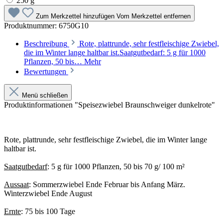
250 g
Zum Merkzettel hinzufügen
Vom Merkzettel entfernen
Produktnummer:
6750G10
Beschreibung
Rote, plattrunde, sehr festfleischige Zwiebel,
die im Winter lange haltbar ist.Saatgutbedarf: 5 g für 1000
Pflanzen, 50 bis…
Mehr
Bewertungen
Menü schließen
Produktinformationen "Speisezwiebel Braunschweiger dunkelrote"
Rote, plattrunde, sehr festfleischige Zwiebel, die im Winter lange
haltbar ist.
Saatgutbedarf
: 5 g für 1000 Pflanzen, 50 bis 70 g/ 100 m²
Aussaat
: Sommerzwiebel Ende Februar bis Anfang März.
Winterzwiebel Ende August
Ernte
: 75 bis 100 Tage