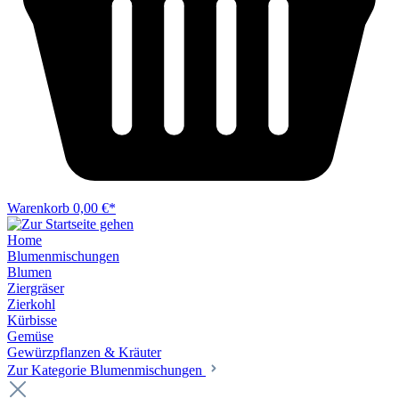
Warenkorb
0,00 €*
Home
Blumenmischungen
Blumen
Ziergräser
Zierkohl
Kürbisse
Gemüse
Gewürzpflanzen & Kräuter
Zur Kategorie Blumenmischungen