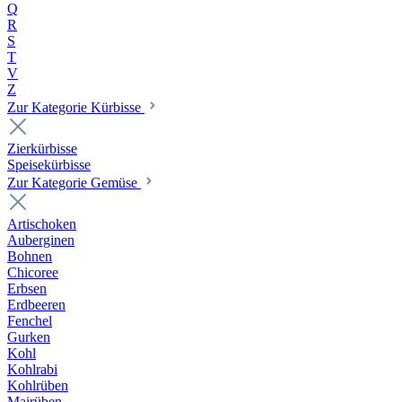
Q
R
S
T
V
Z
Zur Kategorie Kürbisse
Zierkürbisse
Speisekürbisse
Zur Kategorie Gemüse
Artischoken
Auberginen
Bohnen
Chicoree
Erbsen
Erdbeeren
Fenchel
Gurken
Kohl
Kohlrabi
Kohlrüben
Mairüben