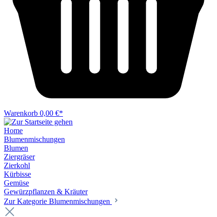
Warenkorb
0,00 €*
Home
Blumenmischungen
Blumen
Ziergräser
Zierkohl
Kürbisse
Gemüse
Gewürzpflanzen & Kräuter
Zur Kategorie Blumenmischungen