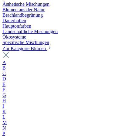
Ästhetische Mischungen
Blumen aus der Natur
Brachlandbegrünung
Dauerhaften
Hauptonfarben
Landschaftliche Mischungen
Ökosysteme
Spezifische Mischungen
Zur Kategorie Blumen
A
B
C
D
E
F
G
H
I
K
L
M
N
P