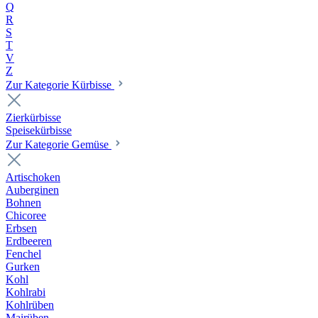
Q
R
S
T
V
Z
Zur Kategorie Kürbisse
Zierkürbisse
Speisekürbisse
Zur Kategorie Gemüse
Artischoken
Auberginen
Bohnen
Chicoree
Erbsen
Erdbeeren
Fenchel
Gurken
Kohl
Kohlrabi
Kohlrüben
Mairüben