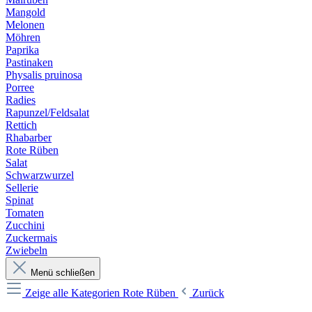
Mangold
Melonen
Möhren
Paprika
Pastinaken
Physalis pruinosa
Porree
Radies
Rapunzel/Feldsalat
Rettich
Rhabarber
Rote Rüben
Salat
Schwarzwurzel
Sellerie
Spinat
Tomaten
Zucchini
Zuckermais
Zwiebeln
Menü schließen
Zeige alle Kategorien
Rote Rüben
Zurück