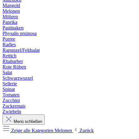
Mangold
Melonen
Möhren
Paprika
Pastinaken
Physalis pruinosa
Porree
Radies
Rapunzel/Feldsalat
Rettich
Rhabarber
Rote Rüben
Salat
Schwarzwurzel
Sellerie
Spinat
Tomaten
Zucchini
Zuckermais
Zwiebeln
Menü schließen
Zeige alle Kategorien
Melonen
Zurück