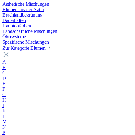
Ästhetische Mischungen
Blumen aus der Natur
Brachlandbegrünung
Dauerhaften
Hauptonfarben
Landschaftliche Mischungen
Ökosysteme
Spezifische Mischungen
Zur Kategorie Blumen
A
B
C
D
E
F
G
H
I
K
L
M
N
P