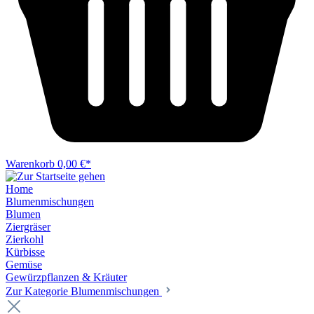
Warenkorb
0,00 €*
Home
Blumenmischungen
Blumen
Ziergräser
Zierkohl
Kürbisse
Gemüse
Gewürzpflanzen & Kräuter
Zur Kategorie Blumenmischungen