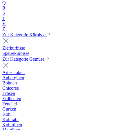
Q
R
S
T
V
Z
Zur Kategorie Kürbisse
Zierkürbisse
Speisekürbisse
Zur Kategorie Gemüse
Artischoken
Auberginen
Bohnen
Chicoree
Erbsen
Erdbeeren
Fenchel
Gurken
Kohl
Kohlrabi
Kohlrüben
Mairüben