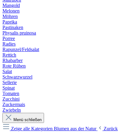
Mangold
Melonen
Möhren
Paprika
Pastinaken
Physalis pruinosa
Porree
Radies
Rapunzel/Feldsalat
Rettich
Rhabarber
Rote Rüben
Salat
Schwarzwurzel
Sellerie
Spinat
Tomaten
Zucchini
Zuckermais
Zwiebeln
Menü schließen
Zeige alle Kategorien
Blumen aus der Natur
Zurück