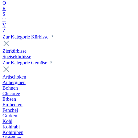
Q
R
S
T
V
Z
Zur Kategorie Kürbisse
Zierkürbisse
Speisekürbisse
Zur Kategorie Gemüse
Artischoken
Auberginen
Bohnen
Chicoree
Erbsen
Erdbeeren
Fenchel
Gurken
Kohl
Kohlrabi
Kohlrüben
Mairüben