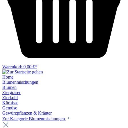
Warenkorb
0,00 €*
Home
Blumenmischungen
Blumen
Ziergräser
Zierkohl
Kürbisse
Gemüse
Gewürzpflanzen & Kräuter
Zur Kategorie Blumenmischungen