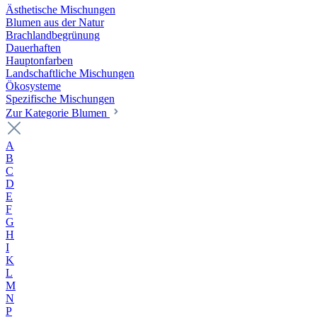
Ästhetische Mischungen
Blumen aus der Natur
Brachlandbegrünung
Dauerhaften
Hauptonfarben
Landschaftliche Mischungen
Ökosysteme
Spezifische Mischungen
Zur Kategorie Blumen
A
B
C
D
E
F
G
H
I
K
L
M
N
P