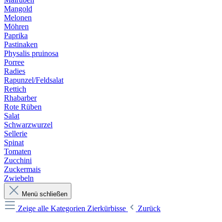
Mangold
Melonen
Möhren
Paprika
Pastinaken
Physalis pruinosa
Porree
Radies
Rapunzel/Feldsalat
Rettich
Rhabarber
Rote Rüben
Salat
Schwarzwurzel
Sellerie
Spinat
Tomaten
Zucchini
Zuckermais
Zwiebeln
Menü schließen
Zeige alle Kategorien
Zierkürbisse
Zurück