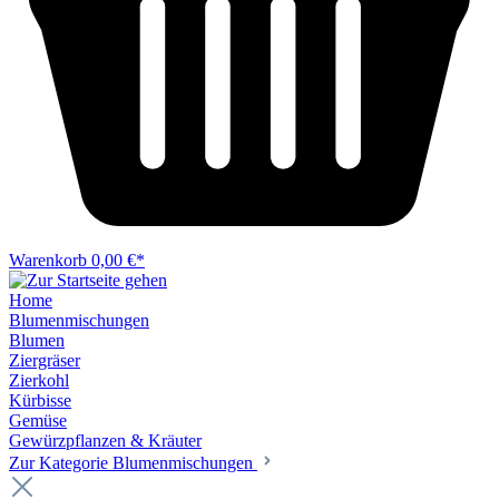
Warenkorb
0,00 €*
Home
Blumenmischungen
Blumen
Ziergräser
Zierkohl
Kürbisse
Gemüse
Gewürzpflanzen & Kräuter
Zur Kategorie Blumenmischungen