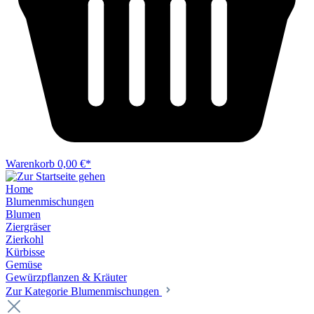
Warenkorb
0,00 €*
Home
Blumenmischungen
Blumen
Ziergräser
Zierkohl
Kürbisse
Gemüse
Gewürzpflanzen & Kräuter
Zur Kategorie Blumenmischungen