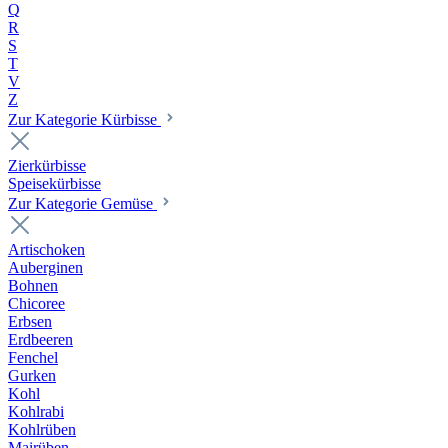
Q
R
S
T
V
Z
Zur Kategorie Kürbisse
Zierkürbisse
Speisekürbisse
Zur Kategorie Gemüse
Artischoken
Auberginen
Bohnen
Chicoree
Erbsen
Erdbeeren
Fenchel
Gurken
Kohl
Kohlrabi
Kohlrüben
Mairüben