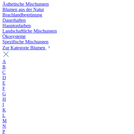
Ästhetische Mischungen
Blumen aus der Natur
Brachlandbegrünung
Dauerhaften
Hauptonfarben
Landschaftliche Mischungen
Ökosysteme
Spezifische Mischungen
Zur Kategorie Blumen
A
B
C
D
E
F
G
H
I
K
L
M
N
P