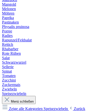
Mangold
Melonen
Möhren
Paprika
Pastinaken
Physalis pruinosa
Porree
Radies
Rapunzel/Feldsalat
Rettich
Rhabarber
Rote Rüben
Salat
Schwarzwurzel
Sellerie
Spinat
Tomaten
Zucchini
Zuckermais
Zwiebeln
Speisezwiebeln
Menü schließen
Zeige alle Kategorien
Speisezwiebeln
Zurück