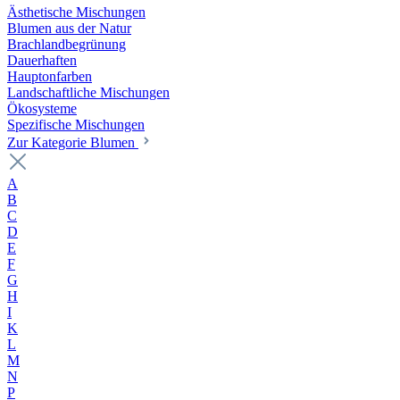
Ästhetische Mischungen
Blumen aus der Natur
Brachlandbegrünung
Dauerhaften
Hauptonfarben
Landschaftliche Mischungen
Ökosysteme
Spezifische Mischungen
Zur Kategorie Blumen
A
B
C
D
E
F
G
H
I
K
L
M
N
P