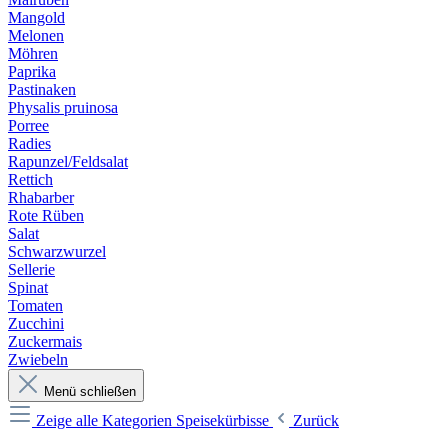
Mangold
Melonen
Möhren
Paprika
Pastinaken
Physalis pruinosa
Porree
Radies
Rapunzel/Feldsalat
Rettich
Rhabarber
Rote Rüben
Salat
Schwarzwurzel
Sellerie
Spinat
Tomaten
Zucchini
Zuckermais
Zwiebeln
Menü schließen
Zeige alle Kategorien
Speisekürbisse
Zurück