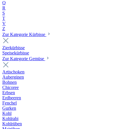
Q
R
S
T
V
Z
Zur Kategorie Kürbisse
Zierkürbisse
Speisekürbisse
Zur Kategorie Gemüse
Artischoken
Auberginen
Bohnen
Chicoree
Erbsen
Erdbeeren
Fenchel
Gurken
Kohl
Kohlrabi
Kohlrüben
Mairüben