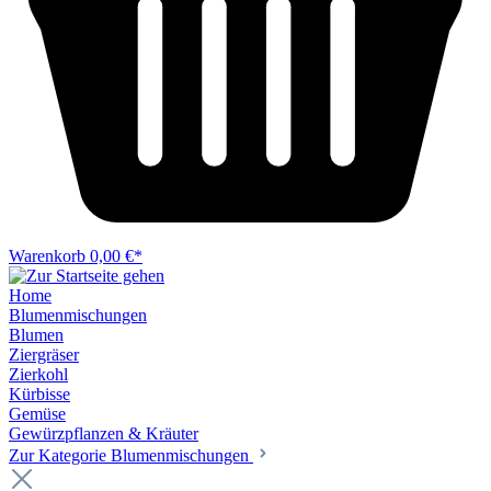
Warenkorb
0,00 €*
Home
Blumenmischungen
Blumen
Ziergräser
Zierkohl
Kürbisse
Gemüse
Gewürzpflanzen & Kräuter
Zur Kategorie Blumenmischungen