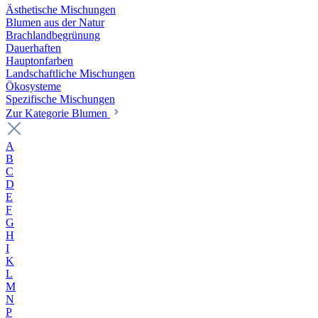
Ästhetische Mischungen
Blumen aus der Natur
Brachlandbegrünung
Dauerhaften
Hauptonfarben
Landschaftliche Mischungen
Ökosysteme
Spezifische Mischungen
Zur Kategorie Blumen
A
B
C
D
E
F
G
H
I
K
L
M
N
P