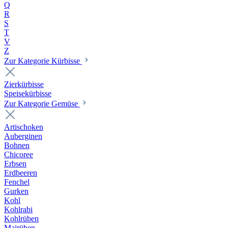
Q
R
S
T
V
Z
Zur Kategorie Kürbisse
Zierkürbisse
Speisekürbisse
Zur Kategorie Gemüse
Artischoken
Auberginen
Bohnen
Chicoree
Erbsen
Erdbeeren
Fenchel
Gurken
Kohl
Kohlrabi
Kohlrüben
Mairüben