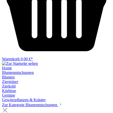
Warenkorb
0,00 €*
Home
Blumenmischungen
Blumen
Ziergräser
Zierkohl
Kürbisse
Gemüse
Gewürzpflanzen & Kräuter
Zur Kategorie Blumenmischungen