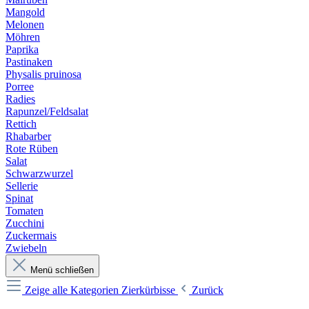
Mangold
Melonen
Möhren
Paprika
Pastinaken
Physalis pruinosa
Porree
Radies
Rapunzel/Feldsalat
Rettich
Rhabarber
Rote Rüben
Salat
Schwarzwurzel
Sellerie
Spinat
Tomaten
Zucchini
Zuckermais
Zwiebeln
Menü schließen
Zeige alle Kategorien
Zierkürbisse
Zurück